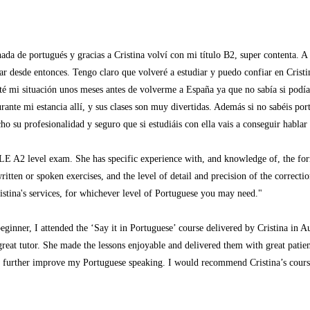
da de portugués y gracias a Cristina volví con mi título B2, super contenta. A
icar desde entonces. Tengo claro que volveré a estudiar y puedo confiar en Cris
nté mi situación unos meses antes de volverme a España ya que no sabía si podí
e mi estancia allí, y sus clases son muy divertidas. Además si no sabéis portu
su profesionalidad y seguro que si estudiáis con ella vais a conseguir hablar
CIPLE A2 level exam. She has specific experience with, and knowledge of, the f
ritten or spoken exercises, and the level of detail and precision of the correct
istina's services, for whichever level of Portuguese you may need."
beginner, I attended the ‘Say it in Portuguese’ course delivered by Cristina in 
a great tutor. She made the lessons enjoyable and delivered them with great pa
 further improve my Portuguese speaking. I would recommend Cristina’s courses