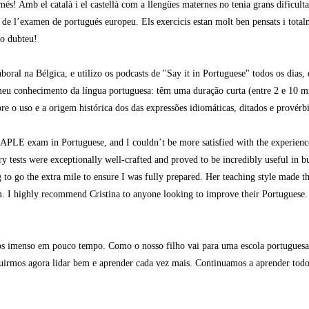
és! Amb el català i el castellà com a llengües maternes no tenia grans dificulta
de l’examen de portugués europeu. Els exercicis estan molt ben pensats i totalme
ho dubteu!
ral na Bélgica, e utilizo os podcasts de "Say it in Portuguese" todos os dias, 
 meu conhecimento da língua portuguesa: têm uma duração curta (entre 2 e 10 m
e o uso e a origem histórica dos das expressões idiomáticas, ditados e provérb
 CAPLE exam in Portuguese, and I couldn’t be more satisfied with the experienc
ry tests were exceptionally well-crafted and proved to be incredibly useful in b
to go the extra mile to ensure I was fully prepared. Her teaching style made th
 I highly recommend Cristina to anyone looking to improve their Portuguese. S
mos imenso em pouco tempo. Como o nosso filho vai para uma escola portugues
guirmos agora lidar bem e aprender cada vez mais. Continuamos a aprender todo