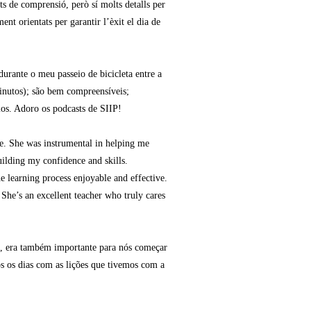
ts de comprensió, però sí molts detalls per
nt orientats per garantir l’èxit el dia de
durante o meu passeio de bicicleta entre a
inutos); são bem compreensíveis;
ios. Adoro os podcasts de SIIP!
e. She was instrumental in helping me
uilding my confidence and skills.
e learning process enjoyable and effective.
he’s an excellent teacher who truly cares
a, era também importante para nós começar
s os dias com as lições que tivemos com a