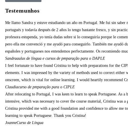
Testemunhos
Me llamo Sandra y estuve estudiando un año en Portugal. Me fui sin saber na
portugués y todavía después de 2 años lo tengo bastante fresco, y sin pract
profesora estupenda, yo tenía dudas sobre si lo conseguiría porque le come
pero ella me convenció y me ayudó para conseguirlo. También me ayudó durant
españoles y portugueses nos entendemos perfectamente. Os recomiendo mucho 
Sandra
aulas de língua e cursos de preparação para o DAPLE
I feel fortunate to have found Cristina to help with preparations for the 
elements. I was impressed by the variety of methods used to correct either w
onscreen, which is vital for online learning. I would heartily recommend Cr
Claudia
curso de preparação para o CIPLE
After relocating to Portugal, I was keen to learn to speak Portuguese. As a 
intensive, which was necessary to cover the course material, Cristina was 
Cristina provided me with a good foundation and confidence to allow me to
learning to speak Portuguese. Thank you Cristina!
Joanne
Curso de Língua