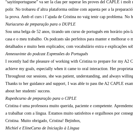
“sayitinportuguese” va ser la clau per superar les proves del CAPLE i molt m
polir. No trobareu d’altra plataforma online com aquesta per a la preparació 
la prova. Amb el curs i l’ajuda de Cristina no vaig tenir cap problema. No 
Nuria
curso de preparação para o DUPLE
Sou uma belga de 52 anos, tirando um curso de português em horário pós-labo
casa e o meu trabalho. Os podcasts são perfeitos para manter e melhorar o
detalhados e muito bem explicados; com vocabulário extra e explicações sobr
Anne
ouvinte do podcast Expressões do Português
I recently had the pleasure of working with Cristina to prepare for my A2
achieve my goals, especially when it came to oral interaction. Her proprieta
Throughout our sessions, she was patient, understanding, and always willing 
Thanks to her guidance and support, I was able to pass the A2 CAPLE exam.
about her students' success.
Rupesh
curso de preparação para o CIPLE
Cristina é uma professora muito querida, paciente e competente. Aprende
a trabalhar com a língua. Estamos muito satisfeitos e orgulhosos por conse
Cristina. Muito obrigado, Cristina! Bejinhos,
Michiel e Eline
Curso de Iniciação à Língua