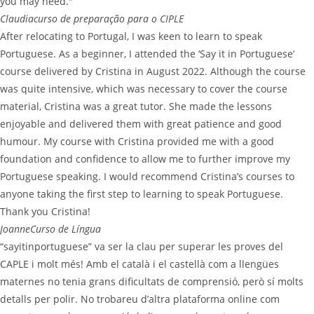
you may need."
Claudia
curso de preparação para o CIPLE
After relocating to Portugal, I was keen to learn to speak
Portuguese. As a beginner, I attended the ‘Say it in Portuguese’
course delivered by Cristina in August 2022. Although the course
was quite intensive, which was necessary to cover the course
material, Cristina was a great tutor. She made the lessons
enjoyable and delivered them with great patience and good
humour. My course with Cristina provided me with a good
foundation and confidence to allow me to further improve my
Portuguese speaking. I would recommend Cristina’s courses to
anyone taking the first step to learning to speak Portuguese.
Thank you Cristina!
Joanne
Curso de Língua
“sayitinportuguese” va ser la clau per superar les proves del
CAPLE i molt més! Amb el català i el castellà com a llengües
maternes no tenia grans dificultats de comprensió, però sí molts
detalls per polir. No trobareu d’altra plataforma online com