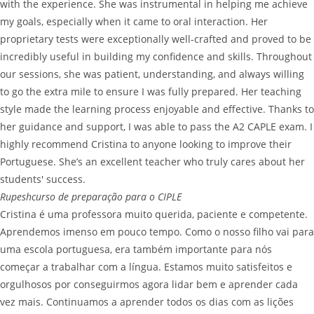
with the experience. She was instrumental in helping me achieve
my goals, especially when it came to oral interaction. Her
proprietary tests were exceptionally well-crafted and proved to be
incredibly useful in building my confidence and skills. Throughout
our sessions, she was patient, understanding, and always willing
to go the extra mile to ensure I was fully prepared. Her teaching
style made the learning process enjoyable and effective. Thanks to
her guidance and support, I was able to pass the A2 CAPLE exam. I
highly recommend Cristina to anyone looking to improve their
Portuguese. She’s an excellent teacher who truly cares about her
students' success.
Rupesh
curso de preparação para o CIPLE
Cristina é uma professora muito querida, paciente e competente.
Aprendemos imenso em pouco tempo. Como o nosso filho vai para
uma escola portuguesa, era também importante para nós
começar a trabalhar com a língua. Estamos muito satisfeitos e
orgulhosos por conseguirmos agora lidar bem e aprender cada
vez mais. Continuamos a aprender todos os dias com as lições