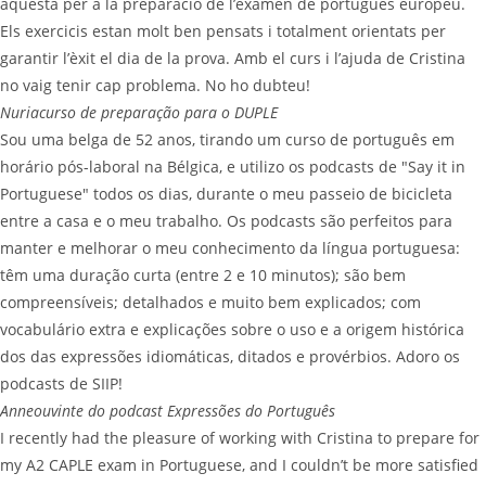
aquesta per a la preparació de l’examen de portugués europeu.
Els exercicis estan molt ben pensats i totalment orientats per
garantir l’èxit el dia de la prova. Amb el curs i l’ajuda de Cristina
no vaig tenir cap problema. No ho dubteu!
Nuria
curso de preparação para o DUPLE
Sou uma belga de 52 anos, tirando um curso de português em
horário pós-laboral na Bélgica, e utilizo os podcasts de "Say it in
Portuguese" todos os dias, durante o meu passeio de bicicleta
entre a casa e o meu trabalho. Os podcasts são perfeitos para
manter e melhorar o meu conhecimento da língua portuguesa:
têm uma duração curta (entre 2 e 10 minutos); são bem
compreensíveis; detalhados e muito bem explicados; com
vocabulário extra e explicações sobre o uso e a origem histórica
dos das expressões idiomáticas, ditados e provérbios. Adoro os
podcasts de SIIP!
Anne
ouvinte do podcast Expressões do Português
I recently had the pleasure of working with Cristina to prepare for
my A2 CAPLE exam in Portuguese, and I couldn’t be more satisfied