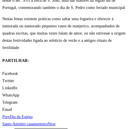
desde o séc. XVI a feira de S. João, uma das maiores da região sul de
Portugal, comemorando também o dia de S. Pedro como feriado municipal.
Nestas festas resistem práticas como saltar uma fogueira e oferecer à
namorada ou namorado pequenos vasos de manjerico, acompanhados de
quadras escritas, que muitas vezes falam de amor, ou não estivesse a origem
destas festividades ligada ao solstício de verão e a antigos rituais de
fertilidade.
PARTILHAR:
Facebook
Twitter
LinkedIn
WhatsApp
Telegram
Email
Prev
Dia da Espiga
Santo António casamenteiro
Next