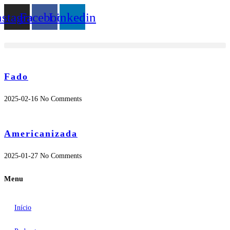
Skip
nstagram
Facebook
Linkedin
to
content
Fado
2025-02-16
No Comments
Americanizada
2025-01-27
No Comments
Menu
Início