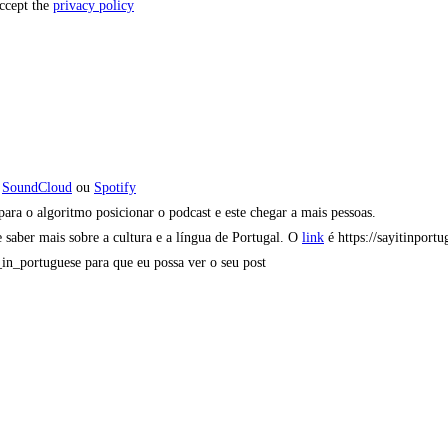
accept the
privacy policy
,
SoundCloud
ou
Spotify
ra o algoritmo posicionar o podcast e este chegar a mais pessoas.
 saber mais sobre a cultura e a língua de Portugal. O
link
é https://sayitinportu
t_in_portuguese para que eu possa ver o seu post