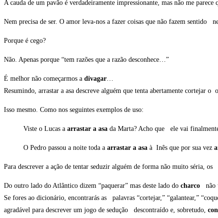
A cauda de um pavão é verdadeiramente impressionante, mas não me parece 
Nem precisa de ser. O amor leva-nos a fazer coisas que não fazem sentido
Porque é cego?
Não. Apenas porque “tem razões que a razão desconhece…”
É melhor não começarmos a
divagar
…
Resumindo, arrastar a asa descreve alguém que tenta abertamente cortejar o 
Isso mesmo. Como nos seguintes exemplos de uso:
Viste o Lucas a
arrastar a asa
da Marta? Acho que ele vai finalmente 
O Pedro passou a noite toda a
arrastar a asa
à Inês que por sua vez
a
Para descrever a ação de tentar seduzir alguém de forma não muito séria, os 
Do outro lado do Atlântico dizem “paquerar” mas deste lado do
charco
não 
Se fores ao dicionário, encontrarás as palavras “cortejar,” “galantear,” “c
agradável para descrever um jogo de sedução descontraído e, sobretudo,
con