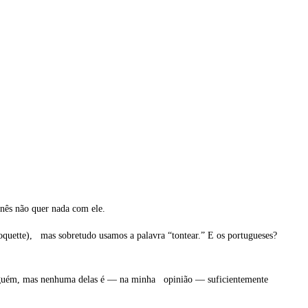
nês não quer nada com ele.
 coquette), mas sobretudo usamos a palavra “tontear.” E os portugueses?
 a alguém, mas nenhuma delas é — na minha opinião — suficientemente