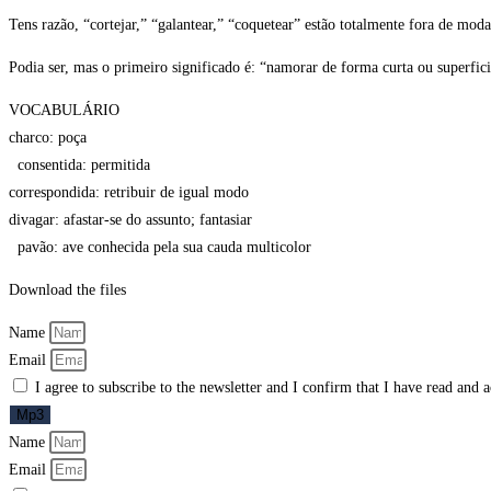
Tens razão, “cortejar,” “galantear,” “coquetear” estão totalmente fora de m
Podia ser, mas o primeiro significado é: “namorar de forma curta ou superfici
VOCABULÁRIO
charco: poça
consentida: permitida
correspondida: retribuir de igual modo
divagar: afastar-se do assunto; fantasiar
pavão: ave conhecida pela sua cauda multicolor
Download the files
Name
Email
I agree to subscribe to the newsletter and I confirm that I have read and 
Mp3
Name
Email