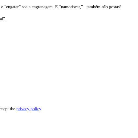
oda e “engatar” soa a engrenagem. E “namoriscar,” também não gostas?
al”.
accept the
privacy policy