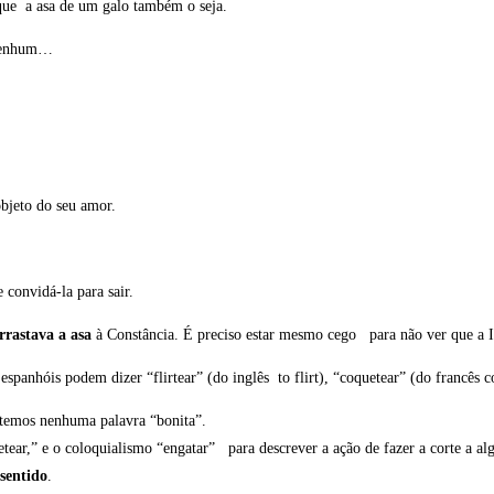
que a asa de um galo também o seja.
 nenhum…
objeto do seu amor.
convidá-la para sair.
rrastava a asa
à Constância. É preciso estar mesmo cego para não ver que a I
espanhóis podem dizer “flirtear” (do inglês to flirt), “coquetear” (do francês
temos nenhuma palavra “bonita”.
oquetear,” e o coloquialismo “engatar” para descrever a ação de fazer a corte
sentido
.