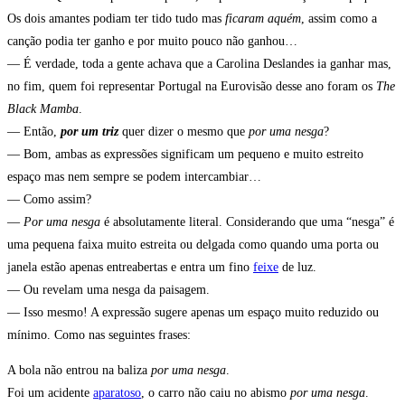
Os dois amantes podiam ter tido tudo mas
ficaram aquém
, assim como a
canção podia ter ganho e por muito pouco não ganhou…
— É verdade, toda a gente achava que a Carolina Deslandes ia ganhar mas,
no fim, quem foi representar Portugal na Eurovisão desse ano foram os
The
Black Mamba
.
— Então,
por um triz
quer dizer o mesmo que
por uma nesga
?
— Bom, ambas as expressões significam um pequeno e muito estreito
espaço mas nem sempre se podem intercambiar…
— Como assim?
—
Por uma nesga
é absolutamente literal. Considerando que uma “nesga” é
uma pequena faixa muito estreita ou delgada como quando uma porta ou
janela estão apenas entreabertas e entra um fino
feixe
de luz.
— Ou revelam uma nesga da paisagem.
— Isso mesmo! A expressão sugere apenas um espaço muito reduzido ou
mínimo. Como nas seguintes frases:
A bola não entrou na baliza
por uma nesga
.
Foi um acidente
aparatoso
, o carro não caiu no abismo
por uma nesga
.