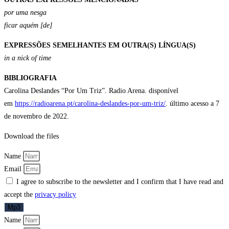
por uma nesga
ficar aquém [de]
EXPRESSÕES SEMELHANTES EM OUTRA(S) LÍNGUA(S)
in a nick of time
BIBLIOGRAFIA
Carolina Deslandes “Por Um Triz”. Radio Arena. disponível
em
https://radioarena.pt/carolina-deslandes-por-um-triz/
. último acesso a 7
de novembro de 2022.
Download the files
Name
Email
I agree to subscribe to the newsletter and I confirm that I have read and
accept the
privacy policy
Mp3
Name