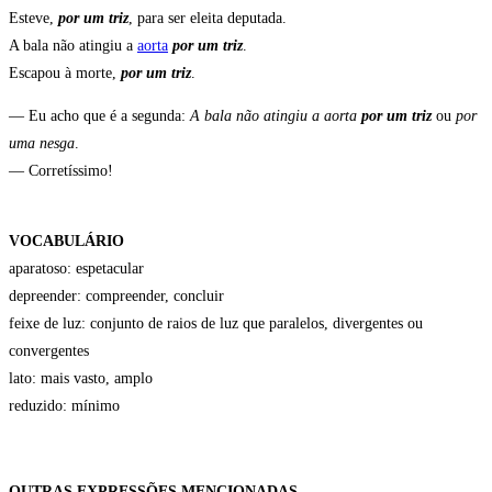
Esteve,
por um triz
, para ser eleita deputada.
A bala não atingiu a
aorta
por um triz
.
Escapou à morte,
por um triz
.
— Eu acho que é a segunda:
A bala não atingiu a aorta
por um triz
ou
por
uma nesga
.
— Corretíssimo!
VOCABULÁRIO
aparatoso: espetacular
depreender: compreender, concluir
feixe de luz: conjunto de raios de luz que paralelos, divergentes ou
convergentes
lato: mais vasto, amplo
reduzido: mínimo
OUTRAS EXPRESSÕES MENCIONADAS