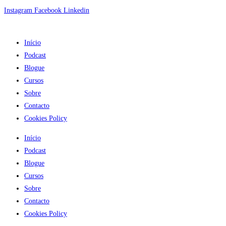
Skip
Instagram
Facebook
Linkedin
to
content
Início
Podcast
Blogue
Cursos
Sobre
Contacto
Cookies Policy
Início
Podcast
Blogue
Cursos
Sobre
Contacto
Cookies Policy