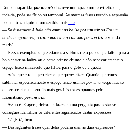
Em contrapartida,
por um triz
descreve um espaço muito estreito que,
todavia, pode ser físico ou temporal. As mesmas frases usando a expressão
por um triz adquirem um sentido mais
lato
.
— Se dissermos:
A bola não entrou na baliza
por um triz
ou
Foi um
acidente aparatoso, o carro não caiu no abismo
por um triz
o sentido
muda?
— Nesses exemplos, o que estamos a sublinhar é o pouco que faltou para a
bola entrar na baliza ou o carro cair no abismo e não necessariamente o
espaço físico minúsculo que faltou para o golo ou a queda.
— Acho que estou a perceber o que queres dizer. Quando queremos
sublinhar especificamente o espaço físico usamos
por uma nesga
mas se
quisermos dar um sentido mais geral às frases optamos pelo
idiomatismo
por um triz
.
— Assim é. E agora, deixa-me fazer-te uma pergunta para testar se
consegues identificar os diferentes significados destas expressões.
— ‘tá [Está] bem.
— Das seguintes frases qual delas poderia usar as duas expressões?