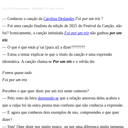
Say it in Portuguese
·
Episódio 137 por um triz
— Conheces a canção da
Carolina Deslandes
Foi por um triz
?
— Foi uma canção finalista da edição de 2021 do Festival da Canção, não
foi? Ironicamente, a canção intitulada
Foi por um triz
não ganhou
por um
triz
.
— O que é que estás p’raí [para aí] a dizer????????
— Estou a tentar explicar-te que o título da canção é uma expressão
idiomática. A canção chama-se
Por um triz
e o refrão diz
Fomos quase tudo
Foi por um triz
Percebes o que quer dizer por um triz neste contexto?
— Pelo resto da letra
depreende-se
que a relação amorosa deles acabou e
que a culpa foi da outra pessoa mas confesso que não conhecia a expressão.
— E agora que conheces dois exemplos de uso, compreendes o que quer
dizer?
— Sim! Quer dizer por muito pouco, ou por uma diferença muito pequena.