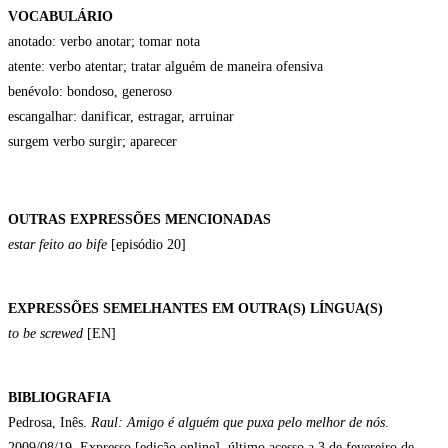
VOCABULÁRIO
anotado: verbo anotar; tomar nota
atente: verbo atentar; tratar alguém de maneira ofensiva
benévolo: bondoso, generoso
escangalhar: danificar, estragar, arruinar
surgem verbo surgir; aparecer
OUTRAS EXPRESSÕES MENCIONADAS
estar feito ao bife
[episódio 20]
EXPRESSÕES SEMELHANTES EM OUTRA(S) LÍNGUA(S)
to be screwed
[EN]
BIBLIOGRAFIA
Pedrosa, Inês.
Raul: Amigo é alguém que puxa pelo melhor de nós
.
2009/08/19. Expresso [edição online]. último acesso a 3 de fevereiro de