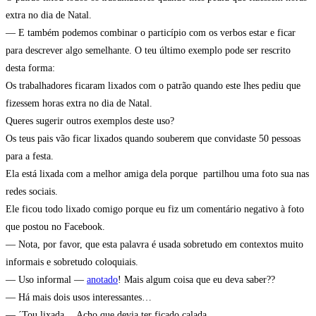
extra no dia de Natal.
— E também podemos combinar o particípio com os verbos estar e ficar
para descrever algo semelhante. O teu último exemplo pode ser rescrito
desta forma:
Os trabalhadores ficaram lixados com o patrão quando este lhes pediu que
fizessem horas extra no dia de Natal.
Queres sugerir outros exemplos deste uso?
Os teus pais vão ficar lixados quando souberem que convidaste 50 pessoas
para a festa.
Ela está lixada com a melhor amiga dela porque partilhou uma foto sua nas
redes sociais.
Ele ficou todo lixado comigo porque eu fiz um comentário negativo à foto
que postou no Facebook.
— Nota, por favor, que esta palavra é usada sobretudo em contextos muito
informais e sobretudo coloquiais.
— Uso informal —
anotado
! Mais algum coisa que eu deva saber??
— Há mais dois usos interessantes…
— ´Tou lixada… Acho que devia ter ficado calada…