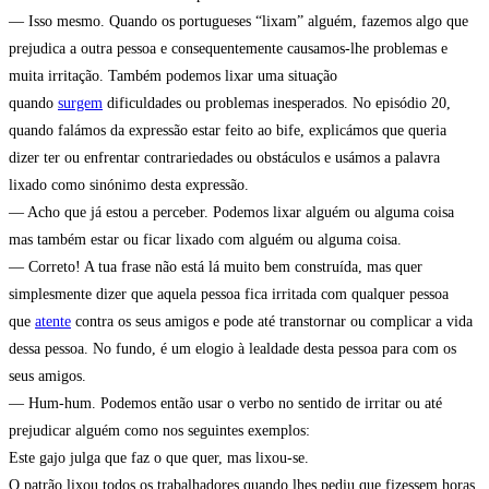
— Isso mesmo. Quando os portugueses “lixam” alguém, fazemos algo que
prejudica a outra pessoa e consequentemente causamos-lhe problemas e
muita irritação. Também podemos lixar uma situação
quando
surgem
dificuldades ou problemas inesperados. No episódio 20,
quando falámos da expressão estar feito ao bife, explicámos que queria
dizer ter ou enfrentar contrariedades ou obstáculos e usámos a palavra
lixado como sinónimo desta expressão.
— Acho que já estou a perceber. Podemos lixar alguém ou alguma coisa
mas também estar ou ficar lixado com alguém ou alguma coisa.
— Correto! A tua frase não está lá muito bem construída, mas quer
simplesmente dizer que aquela pessoa fica irritada com qualquer pessoa
que
atente
contra os seus amigos e pode até transtornar ou complicar a vida
dessa pessoa. No fundo, é um elogio à lealdade desta pessoa para com os
seus amigos.
— Hum-hum. Podemos então usar o verbo no sentido de irritar ou até
prejudicar alguém como nos seguintes exemplos:
Este gajo julga que faz o que quer, mas lixou-se.
O patrão lixou todos os trabalhadores quando lhes pediu que fizessem horas