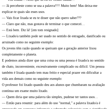
— Já percebeste como se usa a palavra!!!! Muito bem! Mas deixa-me
explicar-te quais são esses usos.
— Vais ficar lixada se eu te disser que não quero saber???
— Claro que não, mas gostava de terminar o que comecei…
— Está bem. Diz lá! [em tom resignado]
— Lixado/a também pode ser usado no sentido de estragado, danificado ou
arruinado como no seguinte exemplo:
Os jovens têm razão quando se queixam que a geração anterior lixou
completamente o planeta.
E podemos ainda dizer que uma coisa ou uma pessoa é lixado/a no sentido
de chato, inconveniente, excessivamente complicado ou difícil. Um pessoa
também é lixada quando tem mau feitio e especial prazer em dificultar a
vida aos demais como no seguinte exemplo:
O professor foi lixado quando deu aos alunos que chumbaram na avaliação
contínua um exame muito lixado.
— Quem diria que uma palavra tão simples, pudesse ter tantos usos…
— Então para resumir: para além do uso “normal,” a palavra lixado/a é