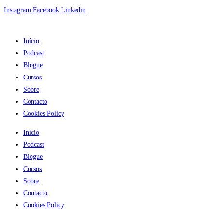
Skip
Instagram
Facebook
Linkedin
to
content
Início
Podcast
Blogue
Cursos
Sobre
Contacto
Cookies Policy
Início
Podcast
Blogue
Cursos
Sobre
Contacto
Cookies Policy