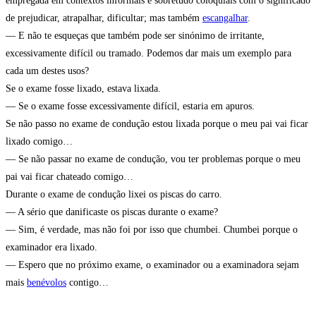
empregada em contextos informais e sobretudo coloquiais com o significado
de prejudicar, atrapalhar, dificultar; mas também
escangalhar
.
— E não te esqueças que também pode ser sinónimo de irritante,
excessivamente difícil ou tramado. Podemos dar mais um exemplo para
cada um destes usos?
Se o exame fosse lixado, estava lixada.
— Se o exame fosse excessivamente difícil, estaria em apuros.
Se não passo no exame de condução estou lixada porque o meu pai vai ficar
lixado comigo…
— Se não passar no exame de condução, vou ter problemas porque o meu
pai vai ficar chateado comigo…
Durante o exame de condução lixei os piscas do carro.
— A sério que danificaste os piscas durante o exame?
— Sim, é verdade, mas não foi por isso que chumbei. Chumbei porque o
examinador era lixado.
— Espero que no próximo exame, o examinador ou a examinadora sejam
mais
benévolos
contigo…