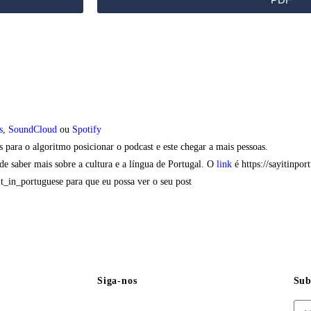
s
,
SoundCloud
ou
Spotify
para o algoritmo posicionar o podcast e este chegar a mais pessoas.
de saber mais sobre a cultura e a língua de Portugal. O
link
é https://sayitinpor
it_in_portuguese para que eu possa ver o seu post
Siga-nos
Sub