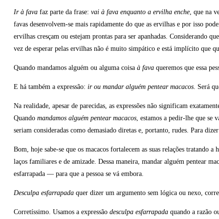
Ir à fava
faz parte da frase:
vai à fava enquanto a ervilha enche
, que na v
favas desenvolvem-se mais rapidamente do que as ervilhas e por isso pod
ervilhas cresçam ou estejam prontas para ser apanhadas. Considerando que
vez de esperar pelas ervilhas não é muito simpático e está implícito que 
Quando mandamos alguém ou alguma coisa
à fava
queremos que essa pess
E há também a expressão:
ir ou mandar alguém pentear macacos
. Será q
Na realidade, apesar de parecidas, as expressões não significam exatame
Quando
mandamos alguém pentear macacos
, estamos a pedir-lhe que se
seriam consideradas como demasiado diretas e, portanto, rudes. Para diz
Bom, hoje sabe-se que os macacos fortalecem as suas relações tratando a h
laços familiares e de amizade. Dessa maneira, mandar alguém pentear ma
esfarrapada — para que a pessoa se vá embora.
Desculpa esfarrapada
quer dizer um argumento sem lógica ou nexo, corre
Corretíssimo. Usamos a expressão
desculpa esfarrapada
quando a razão ou 