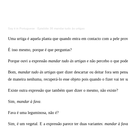
Say it in Portuguese
·
Episódio 36 mandar tudo às urtigas
Uma urtiga é aquela planta que quando entra em contacto com a pele prov
É isso mesmo, porque é que perguntas?
Porque ouvi a expressão
mandar tudo às urtigas
e não percebo o que poder
Bom,
mandar tudo às urtigas
quer dizer descartar ou deitar fora sem pens
de maneira nenhuma, recuperá-lo esse objeto pois quando o fizer vai ter 
Existe outra expressão que também quer dizer o mesmo, não existe?
Sim,
mandar à fava
.
Fava é uma leguminosa, não é?
Sim, é um vegetal. E a expressão parece ter duas variantes:
mandar à fav