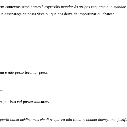
a em contextos semelhantes à expressão
mandar às urtigas
enquanto que
mandar 
que desapareça da nossa vista ou que nos deixe de importunar ou chatear.
na e não posso levantar pesos.
em.
er por isso
vai passar macacos
.
ueria baixa médica mas ele disse que eu não tinha nenhuma doença que justific