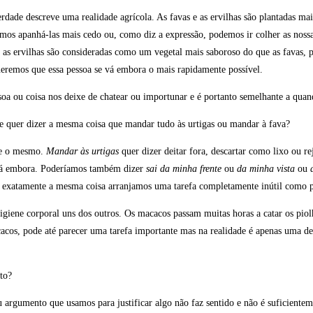
erdade descreve uma realidade agrícola. As favas e as ervilhas são plantadas m
emos apanhá-las mais cedo ou, como diz a expressão, podemos ir colher as noss
 as ervilhas são consideradas como um vegetal mais saboroso do que as favas, 
queremos que essa pessoa se vá embora o mais rapidamente possível.
oa ou coisa nos deixe de chatear ou importunar e é portanto semelhante a quan
ue quer dizer a mesma coisa que mandar tudo às urtigas ou mandar à fava?
nte o mesmo.
Mandar às urtigas
quer dizer deitar fora, descartar como lixo ou re
 vá embora. Poderíamos também dizer
sai da minha frente
ou
da minha vista
ou
er exatamente a mesma coisa arranjamos uma tarefa completamente inútil como
igiene corporal uns dos outros. Os macacos passam muitas horas a catar os piolh
cacos, pode até parecer uma tarefa importante mas na realidade é apenas uma
to?
argumento que usamos para justificar algo não faz sentido e não é suficientem