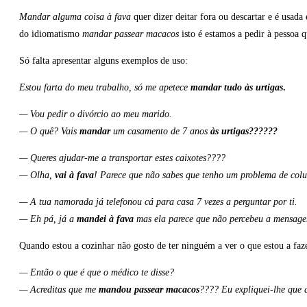
Mandar alguma coisa à fava
quer dizer deitar fora ou descartar e é usad
do idiomatismo
mandar passear macacos
isto é estamos a pedir à pessoa 
Só falta apresentar alguns exemplos de uso:
Estou farta do meu trabalho, só me apetece
mandar tudo às urtigas
.
— Vou pedir o divórcio ao meu marido.
— O quê? Vais
mandar
um casamento de 7 anos
às urtigas??????
— Queres ajudar-me a transportar estes caixotes????
— Olha,
vai à fava
! Parece que não sabes que tenho um problema de colu
— A tua namorada já telefonou cá para casa 7 vezes a perguntar por ti.
— Eh pá, já a
mandei à fava
mas ela parece que não percebeu a mensag
Quando estou a cozinhar não gosto de ter ninguém a ver o que estou a faz
— Então o que é que o médico te disse?
— Acreditas que me
mandou passear macacos
???? Eu expliquei-lhe que q