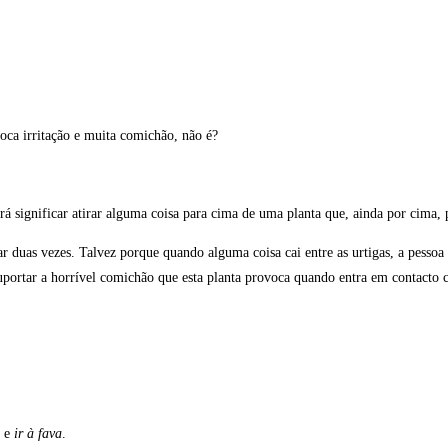
oca irritação e muita comichão, não é?
á significar atirar alguma coisa para cima de uma planta que, ainda por cima
ar duas vezes. Talvez porque quando alguma coisa cai entre as urtigas, a pessoa 
suportar a horrível comichão que esta planta provoca quando entra em contacto 
a
e
ir à fava
.