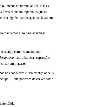
ais ou menos na mesma altura, mas as
as favas enquanto esperamos que as
pedir a alguém para ir apanhar favas em
do mandamos algo para as urtigas.
jeitar algo completamente inútil.
desaparece
mas todas essas expressões
 pentear um macaco.
os uns dos outros e isso reforça os seus
 desculpa — que podemos descrever como
ente sólida.