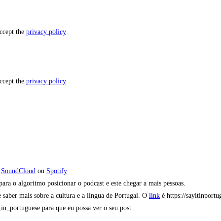
accept the
privacy policy
accept the
privacy policy
,
SoundCloud
ou
Spotify
ra o algoritmo posicionar o podcast e este chegar a mais pessoas.
 saber mais sobre a cultura e a língua de Portugal. O
link
é https://sayitinportu
t_in_portuguese para que eu possa ver o seu post