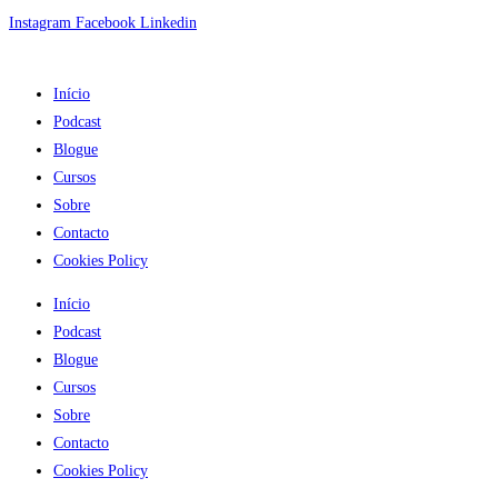
Skip
Instagram
Facebook
Linkedin
to
content
Início
Podcast
Blogue
Cursos
Sobre
Contacto
Cookies Policy
Início
Podcast
Blogue
Cursos
Sobre
Contacto
Cookies Policy