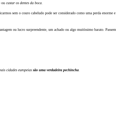
o
ou
custar os dentes da boca
.
é ficarmos sem o couro cabeludo pode ser considerado como uma perda enorme e 
antagem ou lucro surpreendente, um achado ou algo muitíssimo barato. Passem
pais cidades europeias
são uma verdadeira pechincha
.