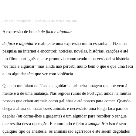
Say it in Portuguese
·
Episódio 24 de faca e alguidar
A expressão de hoje é
de faca e alguidar
.
de faca e alguidar
é realmente uma expressão muito estranha… Fiz uma
pesquisa na internet e encontrei: notícias, novelas, histórias, canções e até
um filme português que se promovia como sendo uma verdadeira história
“de faca e alguidar” mas ainda não percebi muito bem o que é que uma faca
e um alguidar têm que ver com violência…
Quando me falam de “faca e alguidar” a primeira imagem que me vem à
mente é a de uma matança. Nas regiões rurais de Portugal, ainda há muitas
pessoas que criam animais como galinhas e até porcos para comer. Quando
chega a altura de matar esses animais é necessário uma longa faca para os
degolar (ou cortar-lhes a garganta) e um alguidar para recolher o sangue
que resulta dessa operação. E como tudo é feito a
sangue-frio
isto é sem
qualquer tipo de anestesia, os animais são agarrados e até serem degolados