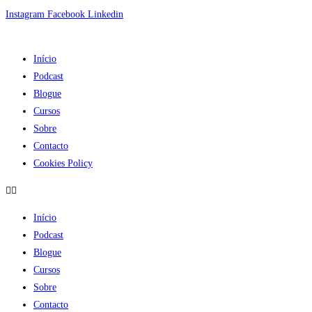
Skip
Instagram
Facebook
Linkedin
to
content
Início
Podcast
Blogue
Cursos
Sobre
Contacto
Cookies Policy
Início
Podcast
Blogue
Cursos
Sobre
Contacto