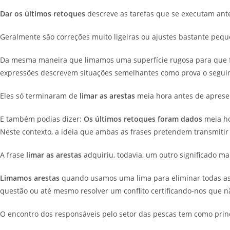
Dar os últimos retoques
descreve as tarefas que se executam ante
Geralmente são correções muito ligeiras ou ajustes bastante pequ
Da mesma maneira que limamos uma superfície rugosa para que fi
expressões descrevem situações semelhantes como prova o segui
Eles só terminaram de
limar as arestas
meia hora antes de apresent
E também podias dizer:
Os últimos retoques foram dados
meia ho
Neste contexto, a ideia que ambas as frases pretendem transmitir é
A frase
limar as arestas
adquiriu, todavia, um outro significado ma
Limamos arestas
quando usamos uma lima para eliminar todas as
questão ou até mesmo resolver um conflito certificando-nos que n
O encontro dos responsáveis pelo setor das pescas tem como princ