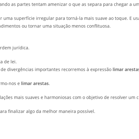
uando as partes tentam amenizar o que as separa para chegar a 
ir uma superfície irregular para torná-la mais suave ao toque. E
ndimentos ou tornar uma situação menos conflituosa.
rdem jurídica.
a de lei.
a de divergências importantes recorremos à expressão
limar aresta
armo-nos e
limar arestas
.
lações mais suaves e harmoniosas com o objetivo de resolver um co
ra finalizar algo da melhor maneira possível.