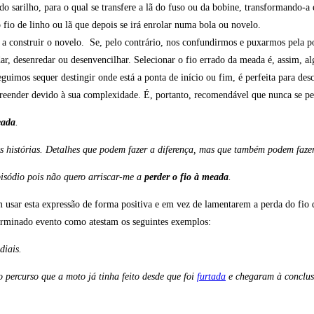
 sarilho, para o qual se transfere a lã do fuso ou da bobine, transformando-a
 fio de linho ou lã que depois se irá enrolar numa bola ou novelo.
ar a construir o novelo. Se, pelo contrário, nos confundirmos e puxarmos pela p
ar, desenredar ou desenvencilhar. Selecionar o fio errado da meada é, assim, a
mos sequer destingir onde está a ponta de início ou fim, é perfeita para des
reender devido à sua complexidade. É, portanto, recomendável que nunca se p
eada
.
ras histórias. Detalhes que podem fazer a diferença, mas que também podem faz
pisódio pois não quero arriscar-me a
perder o fio à meada
.
em usar esta expressão de forma positiva e em vez de lamentarem a perda do fio
erminado evento como atestam os seguintes exemplos:
diais.
 o percurso que a moto já tinha feito desde que foi
furtada
e chegaram à conclus