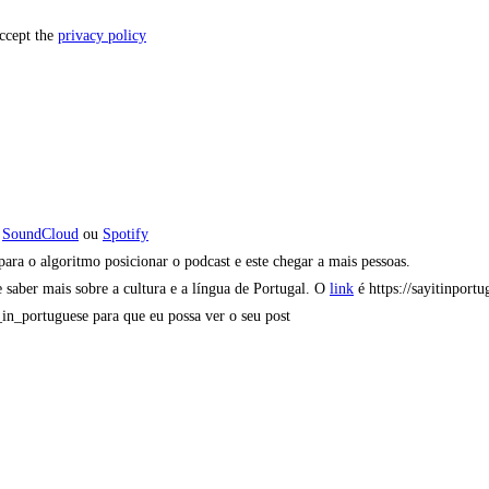
accept the
privacy policy
,
SoundCloud
ou
Spotify
ra o algoritmo posicionar o podcast e este chegar a mais pessoas.
 saber mais sobre a cultura e a língua de Portugal. O
link
é https://sayitinportu
t_in_portuguese para que eu possa ver o seu post