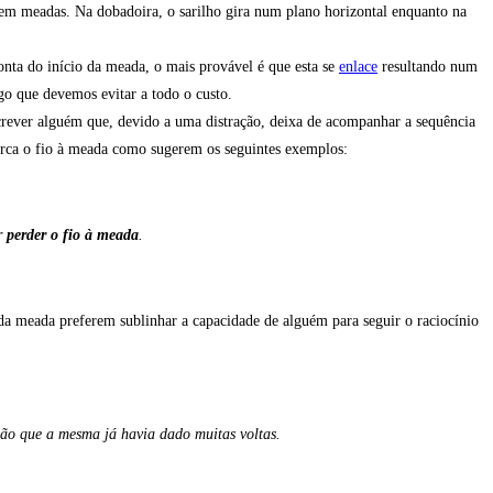
 em meadas. Na dobadoira, o sarilho gira num plano horizontal enquanto na
onta do início da meada, o mais provável é que esta se
enlace
resultando num
lgo que devemos evitar a todo o custo.
crever alguém que, devido a uma distração, deixa de acompanhar a sequência
erca o fio à meada como sugerem os seguintes exemplos:
er
perder o fio à meada
.
 da meada preferem sublinhar a capacidade de alguém para seguir o raciocínio
ão que a mesma já havia dado muitas voltas.