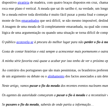
dispositivo
giratória
de madeira, com quatro braços dispostos em cruz, chamado
roca esse plano é vertical. A meada que sai do sarilho é, na verdade, um longo
Se a meada estiver toda direitinha é muito fácil puxar a ponta final e começ
monte de fios
emaranhados
que será difícil, se não mesmo impossível, deslind
A imagem de uma meada de lã completamente emaranhada, na qual não consegui
lógica de uma argumentação ou quando uma situação se torna difícil de comp
O público
acotovela-se
à procura do melhor lugar para não
perder o fio à m
Gosta de contar histórias e está sempre a acrescentar mais pormenores e out
A minha série favorita está quase a acabar por isso tenho de ver o próximo e
Ao contrário dos portugueses que são mais pessimistas, os brasileiros prefer
de um argumento ou debate ou o
alinhamento
dos factos associados a um det
Neste artigo, vamos
puxar o fio da meada
dos recentes eventos nucleares mun
Os agentes da autoridade começaram a
puxar o fio à meada
e a reconstituir
Se
puxares o fio da meada
, saberás de onde partiu a informação…