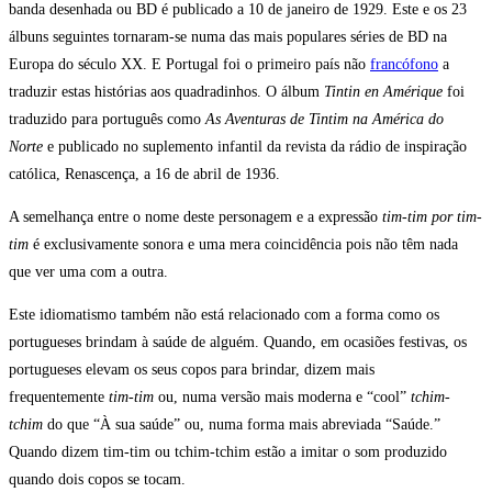
banda desenhada ou BD é publicado a 10 de janeiro de 1929. Este e os 23
álbuns seguintes tornaram-se numa das mais populares séries de BD na
Europa do século XX. E Portugal foi o primeiro país não
francófono
a
traduzir estas histórias aos quadradinhos. O álbum
Tintin en Amérique
foi
traduzido para português como
As Aventuras de Tintim na América do
Norte
e publicado no suplemento infantil da revista da rádio de inspiração
católica, Renascença, a 16 de abril de 1936.
A semelhança entre o nome deste personagem e a expressão
tim-tim por tim-
tim
é exclusivamente sonora e uma mera coincidência pois não têm nada
que ver uma com a outra.
Este idiomatismo também não está relacionado com a forma como os
portugueses brindam à saúde de alguém. Quando, em ocasiões festivas, os
portugueses elevam os seus copos para brindar, dizem mais
frequentemente
tim-tim
ou, numa versão mais moderna e “cool”
tchim-
tchim
do que “À sua saúde” ou, numa forma mais abreviada “Saúde.”
Quando dizem tim-tim ou tchim-tchim estão a imitar o som produzido
quando dois copos se tocam.