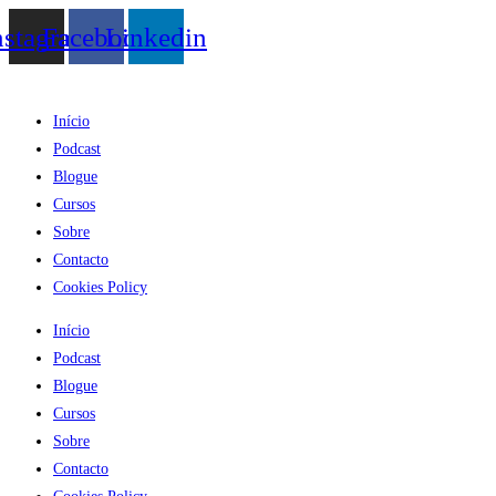
Skip
nstagram
Facebook
Linkedin
to
content
Início
Podcast
Blogue
Cursos
Sobre
Contacto
Cookies Policy
Início
Podcast
Blogue
Cursos
Sobre
Contacto