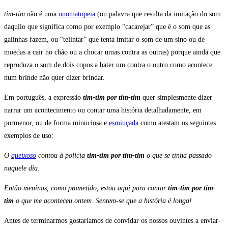
tim-tim
não é uma
onomatopeia
(ou palavra que resulta da imitação do som
daquilo que significa como por exemplo “cacarejar” que é o som que as
galinhas fazem, ou “telintar” que tenta imitar o som de um sino ou de
moedas a cair no chão ou a chocar umas contra as outras) porque ainda que
reproduza o som de dois copos a bater um contra o outro como acontece
num brinde não quer dizer brindar.
Em português, a expressão
tim-tim por tim-tim
quer simplesmente dizer
narrar um acontecimento ou contar uma história detalhadamente, em
pormenor, ou de forma minuciosa e
esmiuçada
como atestam os seguintes
exemplos de uso:
O
queixoso
contou à polícia
tim-tim por tim-tim
o que se tinha passado
naquele dia.
Então meninas, como prometido, estou aqui para contar
tim-tim por tim-
tim
o que me aconteceu ontem. Sentem-se que a história é longa!
Antes de terminarmos gostaríamos de convidar os nossos ouvintes a enviar-