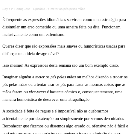
Say it in Portuguese
·
Episódio 76 meter os pés pelas mãos
É frequente as expressões idiomáticas servirem como uma estratégia para
dissimular um erro cometido ou uma asneira feita ou dita. Funcionam
inclusivamente como um eufemismo.
Queres dizer que são expressões mais suaves ou humorísticas usadas para
disfarçar uma ideia desagradável?
Isso mesmo! As expressões desta semana são um bom exemplo disso.
Imaginar alguém a
meter os pés pelas mãos
ou melhor dizendo a trocar os
pés pelas mãos ou a tentar usar os pés para fazer as mesmas coisas que as
mãos fazem ou
vice-versa
é bastante cómico e, consequentemente, uma
maneira humorística de descrever uma atrapalhação.
A sociedade é feita de regras e é impossível não as quebrarmos
acidentalmente por desatenção ou simplesmente por sermos descuidados.
Reconhecer que fizemos ou dissemos algo errado ou ofensivo não é fácil e
portanto recorrer a uma máxima ou sentença torna a admissão da nossa