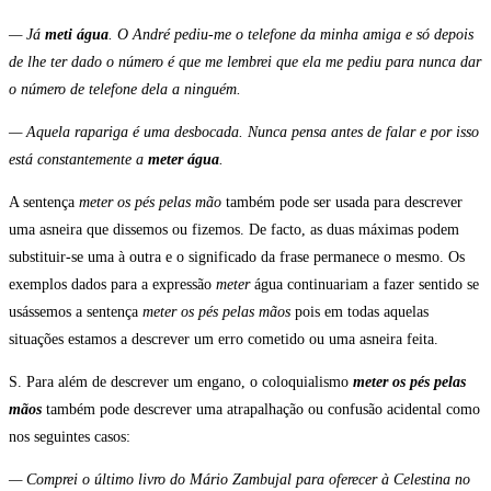
— Já
meti água
. O André pediu-me o telefone da minha amiga e só depois
de lhe ter dado o número é que me lembrei que ela me pediu para nunca dar
o número de telefone dela a ninguém.
— Aquela rapariga é uma desbocada. Nunca pensa antes de falar e por isso
está constantemente a
meter água
.
A sentença
meter os pés pelas mão
também pode ser usada para descrever
uma asneira que dissemos ou fizemos. De facto, as duas máximas podem
substituir-se uma à outra e o significado da frase permanece o mesmo. Os
exemplos dados para a expressão
meter
água continuariam a fazer sentido se
usássemos a sentença
meter os pés pelas mãos
pois em todas aquelas
situações estamos a descrever um erro cometido ou uma asneira feita.
S. Para além de descrever um engano, o coloquialismo
meter os pés pelas
mãos
também pode descrever uma atrapalhação ou confusão acidental como
nos seguintes casos:
— Comprei o último livro do Mário Zambujal para oferecer à Celestina no