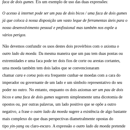
faca de dois gumes
. Eis um exemplo de uso das duas expressões:
O acesso à internet pode ser um pau de dois bicos / uma faca de dois gumes
já que coloca à nossa disposição um vasto leque de ferramentas úteis para o
nosso desenvolvimento pessoal e profissional mas também nos expõe a
vários perigos.
Não devemos confundir os usos destes dois provérbios com o axioma
o
outro lado da moeda.
Da mesma maneira que um pau tem duas pontas ou
extremidades e uma faca pode ter dois fios de corte ou arestas cortantes,
uma moeda também tem dois lados que se convencionaram
chamar
cara
e
coroa
pois era frequente cunhar-se moedas com a cara do
imperador ou governante de um lado e um símbolo representativo do seu
poder no outro. No entanto, enquanto os dois axiomas
ser um pau de dois
bicos
e
uma faca de dois gumes
sugerem simplesmente uma dicotomia de
opostos ou, por outras palavras, um lado positivo que se opõe a outro
negativo, a frase
o outro lado da moeda
sugere a existência de algo bastante
mais complexo do que duas perspectivas diametralmente opostas do
tipo
yin-yang
ou claro-escuro. A expressão
o outro lado da moeda
pretende