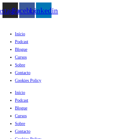
Skip
nstagram
Facebook
Linkedin
to
content
Início
Podcast
Blogue
Cursos
Sobre
Contacto
Cookies Policy
Início
Podcast
Blogue
Cursos
Sobre
Contacto