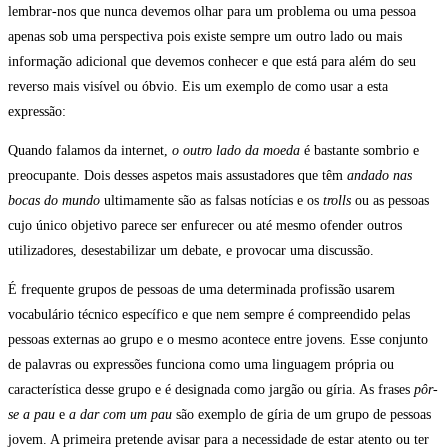
lembrar-nos que nunca devemos olhar para um problema ou uma pessoa
apenas sob uma perspectiva pois existe sempre um outro lado ou mais
informação adicional que devemos conhecer e que está para além do seu
reverso mais visível ou óbvio. Eis um exemplo de como usar a esta
expressão:
Quando falamos da internet,
o outro lado da moeda
é bastante sombrio e
preocupante. Dois desses aspetos mais assustadores que têm
andado nas
bocas do mundo
ultimamente são as falsas notícias e os
trolls
ou as pessoas
cujo único objetivo parece ser enfurecer ou até mesmo ofender outros
utilizadores, desestabilizar um debate, e provocar uma discussão.
É frequente grupos de pessoas de uma determinada profissão usarem
vocabulário técnico específico e que nem sempre é compreendido pelas
pessoas externas ao grupo e o mesmo acontece entre jovens. Esse conjunto
de palavras ou expressões funciona como uma linguagem própria ou
característica desse grupo e é designada como jargão ou gíria. As frases
pôr-
se a pau
e
a dar com um pau
são exemplo de gíria de um grupo de pessoas
jovem. A primeira pretende avisar para a necessidade de estar atento ou ter