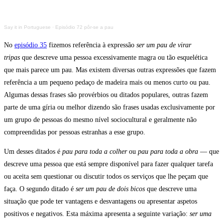
Say it in Portuguese
·
Episódio 72 pôr-se a pau
No
episódio 35
fizemos referência à expressão
ser um pau de virar
tripas
que descreve uma pessoa excessivamente magra ou tão esquelética
que mais parece um pau. Mas existem diversas outras expressões que fazem
referência a um pequeno pedaço de madeira mais ou menos curto ou pau.
Algumas dessas frases são provérbios ou ditados populares, outras fazem
parte de uma gíria ou melhor dizendo são frases usadas exclusivamente por
um grupo de pessoas do mesmo nível sociocultural e geralmente não
compreendidas por pessoas estranhas a esse grupo.
Um desses ditados é
pau para toda a colher
ou
pau para toda a obra
— que
descreve uma pessoa que está sempre disponível para fazer qualquer tarefa
ou aceita sem questionar ou discutir todos os serviços que lhe peçam que
faça. O segundo ditado é
ser um pau de dois bicos
que descreve uma
situação que pode ter vantagens e desvantagens ou apresentar aspetos
positivos e negativos. Esta máxima apresenta a seguinte variação:
ser uma