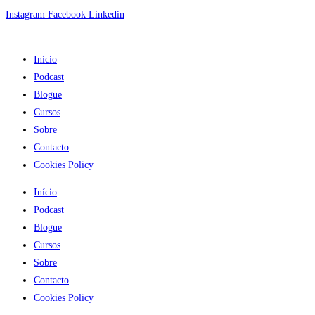
Skip
Instagram
Facebook
Linkedin
to
content
Início
Podcast
Blogue
Cursos
Sobre
Contacto
Cookies Policy
Início
Podcast
Blogue
Cursos
Sobre
Contacto
Cookies Policy