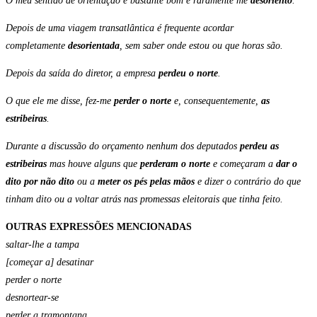
O meu sentido de orientação é bastante bom e raramente me
desoriento
.
Depois de uma viagem transatlântica é frequente acordar
completamente
desorientada
, sem saber onde estou ou que horas são.
Depois da saída do diretor, a empresa
perdeu o norte
.
O que ele me disse, fez-me
perder o norte
e, consequentemente,
as
estribeiras
.
Durante a discussão do orçamento nenhum dos deputados
perdeu as
estribeiras
mas houve alguns que
perderam o norte
e começaram a
dar o
dito por não dito
ou a
meter os pés pelas mãos
e dizer o contrário do que
tinham dito ou a voltar atrás nas promessas eleitorais que tinha feito.
OUTRAS EXPRESSÕES MENCIONADAS
saltar-lhe a tampa
[começar a] desatinar
perder o norte
desnortear-se
perder a tramontana