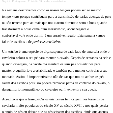
Say it in Portuguese
·
Episódio 53 perder as estribeiras
Na semana descrevemos como os nossos lençóis podem ser ao mesmo
tempo
maus
porque contribuem para a transmissão de várias doenças de pele
ou são terreno para animais que nos atacam durante o sono e bons quando
transformam a nossa cama num maravilhoso, aconchegante e
confortável
vale
onde dormir é um aprazível regalo. Esta semana vamos
falar de estribos e de
perder as estribeiras
.
Um estribo é uma espécie de alça suspensa de cada lado de uma sela onde o
cavaleiro coloca o seu pé para montar o cavalo. Depois de sentados na sela e
quando cavalgam, os cavaleiros mantêm os seus pés nos estribos para
manter o equilíbrio e a estabilidade e também para melhor controlar a sua
montada. Assim, é importantíssimo não deixar que um ou ambos os pés
saiam dos estribos pois isso poderá provocar perda de controlo do cavalo, o
desequilíbrio momentâneo do cavaleiro ou
in extremis
a sua queda.
Acredita-se que a frase
perder as estribeiras
tem origem nos torneios de
cavalaria muito populares do século XV ao século XVII e nos quais perder
o apoio de pés ou deixar que os pés saíssem dos estribos, ainda que apenas