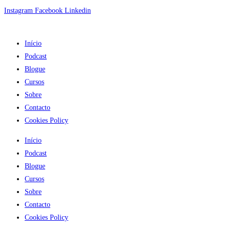
Skip
Instagram
Facebook
Linkedin
to
content
Início
Podcast
Blogue
Cursos
Sobre
Contacto
Cookies Policy
Início
Podcast
Blogue
Cursos
Sobre
Contacto
Cookies Policy