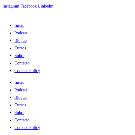
Skip
Instagram
Facebook
Linkedin
to
content
Início
Podcast
Blogue
Cursos
Sobre
Contacto
Cookies Policy
Início
Podcast
Blogue
Cursos
Sobre
Contacto
Cookies Policy